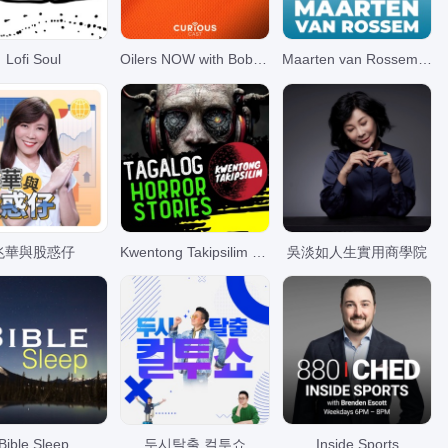
xikansk
Blues
Lofi Soul
Oilers NOW with Bob Stauffer
Maarten van Rossem en Tom Jessen
musik
illout
Soul
eggae
Indie
兆華與股惑仔
Kwentong Takipsilim Pinoy Tagalog Horror Stories Podcast
吳淡如人生實用商學院
Europæiske
rengue
hits
Populær
gionalt
voksen
popmusik
Bible Sleep
두시탈출 컬투쇼
Inside Sports