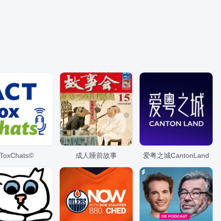
ountry
R&B
Lokal
House
Easy
Kultur
stening
assisk
Jazz
ToxChats©
成人睡前故事
爱粤之城CantonLand
lysning
Disco
0'erne
Salsa