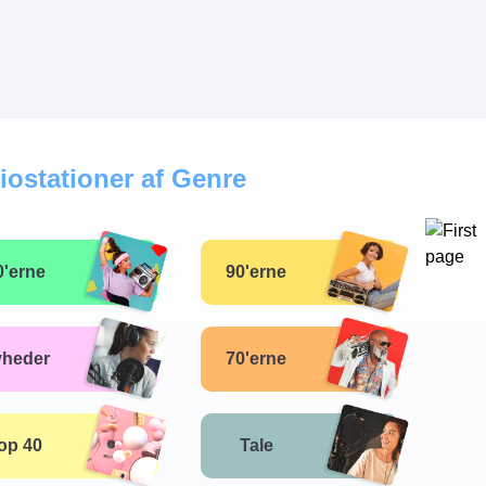
iostationer af Genre
0'erne
90'erne
yheder
70'erne
op 40
Tale