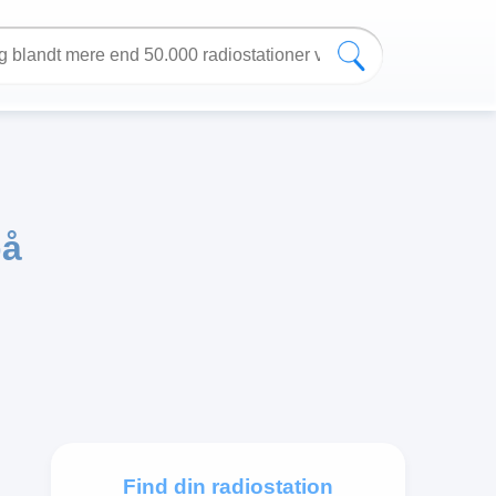
på
Find din radiostation