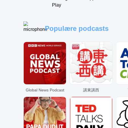
Elektronisk
C
Populære podcasts
Lokal
Sport
Li
Brasiliansk
Kl
musik
Global News Podcast
講東講西
International
Op
Romantisk
0