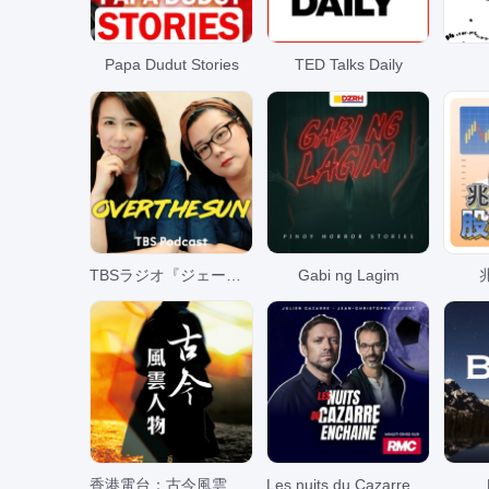
Me
Eklektisk
Papa Dudut Stories
TED Talks Daily
Folk
Ch
Reggaeton
R
TBSラジオ『ジェーン・スーと堀井美香の「OVER THE SUN」』
Gabi ng Lagim
AAA -
Me
Voksenalbum
alternativ
Klassisk
Re
country
香港電台：古今風雲人物
Les nuits du Cazarre enchaîné