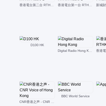
香港電台第二台 RTHK Radio 2
香港電台第一台 RTHK Radio 1
D100 HK
Digital Radio Hong Kong
BBC World Service
CNR香港之声 - CNR Voice of Hong Kong