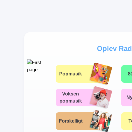
Oplev Rad
Popmusik
8
Voksen
N
popmusik
Forskelligt
T