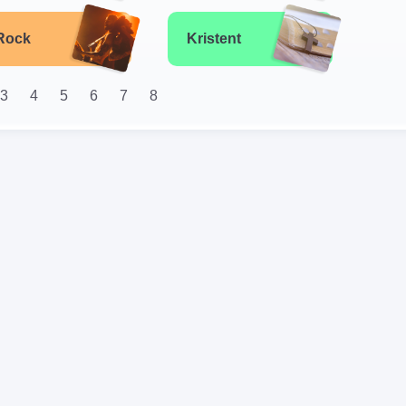
Rock
Kristent
3
4
5
6
7
8
Klassiske
0'erne
hits
ldies
Gospel
ernativ
Hip hop
rock
EDM -
risten
Electronic
pmusik
Dance Music