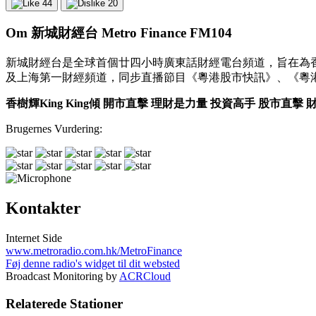
44
20
Om 新城財經台 Metro Finance FM104
新城財經台是全球首個廿四小時廣東話財經電台頻道，旨在為
及上海第一財經頻道，同步直播節目《粵港股市快訊》、《粵
香樹輝King King傾
開市直擊
理財是力量
投資高手
股市直擊
財
Brugernes Vurdering:
Kontakter
Internet Side
www.metroradio.com.hk/MetroFinance
Føj denne radio's widget til dit websted
Broadcast Monitoring by
ACRCloud
Relaterede Stationer