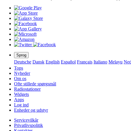
Sprog
Deutsche
Dansk
English
Español
Français
Italiano
Melayu
Ned
Tops
Nyheder
Om os
Ofte stillede spørgsmål
Radiostationer
Widgets
Apps
Log ind
Enheder og udstyr
Servicevilkår
Privatlivspolitik
Kontakter