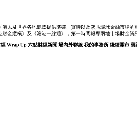
香港以及世界各地聽眾提供準確、實時以及緊貼環球金融市場的重
港財金縱橫》及《滬港一線通》，第一時間報導兩地市場財金資
經 Wrap Up
六點財經新聞
場內外聯線
我的事務所
繼續開市
寶