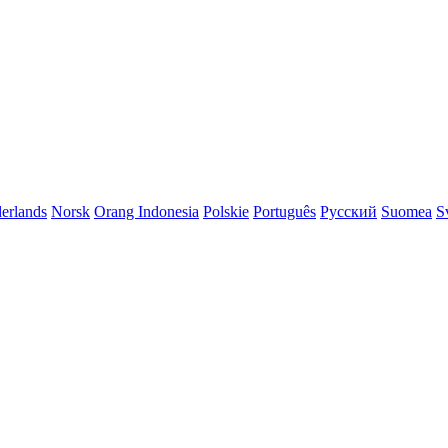
erlands
Norsk
Orang Indonesia
Polskie
Português
Pусский
Suomea
S