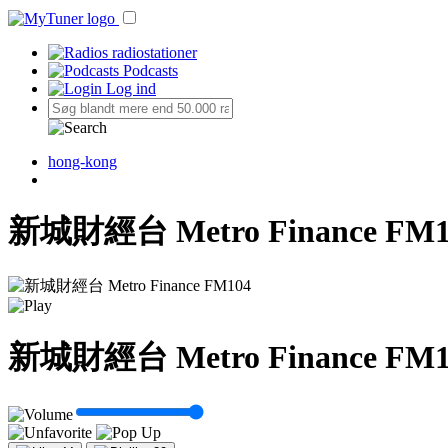
radiostationer
Podcasts
Log ind
hong-kong
新城財經台 Metro Finance FM1
新城財經台 Metro Finance FM1