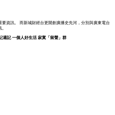
要資訊。 而新城財經台更開創廣播史先河，分別與廣東電台
訊。
記週記
一個人好生活
寂寞「留聲」群