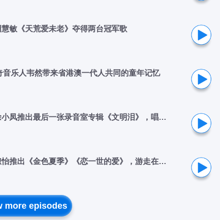
十二）周慧敏《天荒爱未老》夺得两台冠军歌
、传奇音乐人韦然带来省港澳一代人共同的童年记忆
243 - 似水流年182｜1991（二十一）徐小凤推出最后一张录音室专辑《文明泪》，唱的是文明陷入战火
242 - 似水流年181｜1991（二十）关淑怡推出《金色夏季》《恋一世的爱》，游走在另类与流行之间
 more episodes