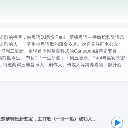
上粤语歌的播客，由粤语DJ教父Paul、新锐粤语主播尴尬和资深乐
粤语歌的人，一齐重拾粤语歌的流金岁月。欢迎关注同名公众
每周二更新。全球首个维基百科式的Cantopop编年史节目，
的前世今生。 节目2「一生所爱」：周五更新。Paul与嘉宾亲密
事，特邀两岸三地音乐人、创作人、传媒人等跨界嘉宾，敞开心
246 - 似水流年184｜1991（二十三）甄楚倩转投新艺宝，主打歌《一冷一热》成功入选劲歌金曲第三季季选