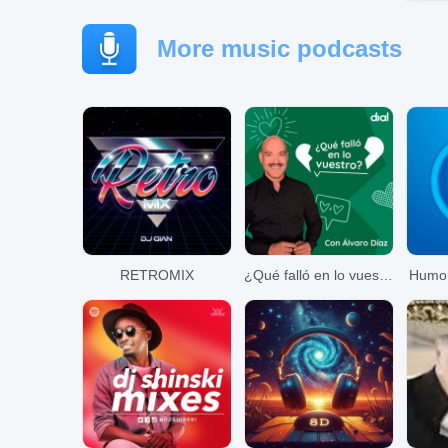
More music podcasts
RETROMIX
¿Qué falló en lo vuestro?
Humor