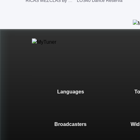
RICAS MEZCLAS By DJ RITMO
LOS40 Dance Reserva
Languages
T
Broadcasters
Wid