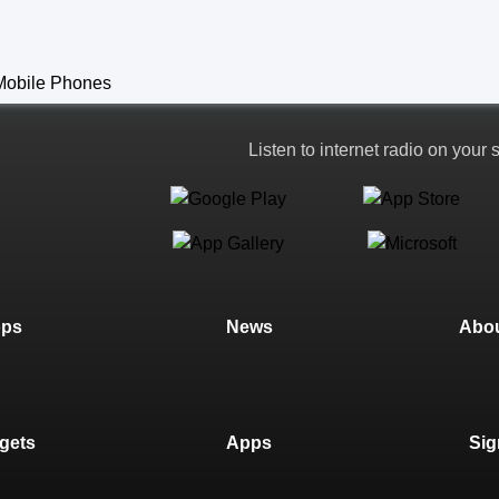
Listen to internet radio on your
ops
News
Abou
gets
Apps
Sig