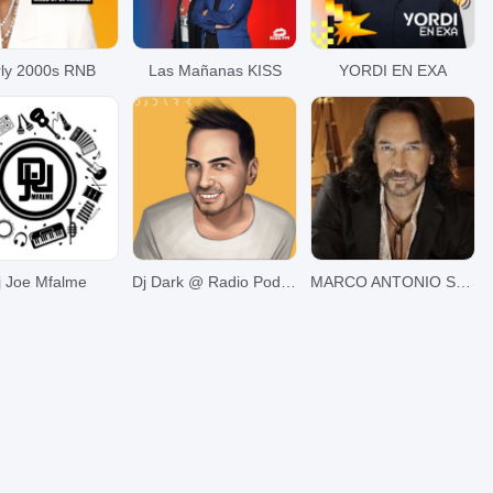
rly 2000s RNB
Las Mañanas KISS
YORDI EN EXA
j Joe Mfalme
Dj Dark @ Radio Podcast
MARCO ANTONIO SOLIS EN NOCHE DE ROMANCE