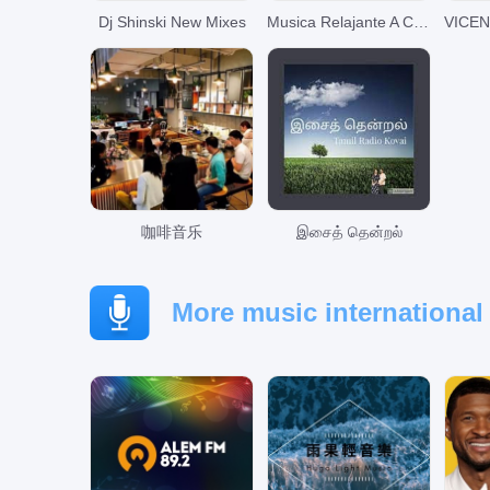
Dj Shinski New Mixes
Musica Relajante A Cada Instante
咖啡音乐
இசைத் தென்றல்
More music international