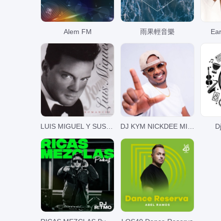
Alem FM
雨果輕音樂
Ea
LUIS MIGUEL Y SUS ROMANCES.... EN NOCHE DE ROMANCE
DJ KYM NICKDEE MIXES
D