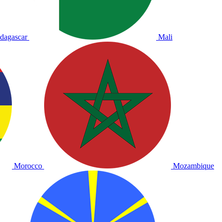
dagascar
Mali
Morocco
Mozambique