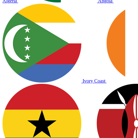
Algeria
Angola
Ivory Coast