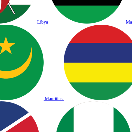
Libya
Ma
Mauritius