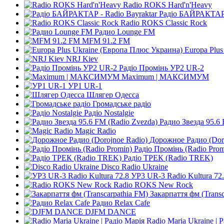
Radio ROKS Hard'n'Heavy
Радіо БАЙРАКТАР -
Radio ROKS Classic Rock
Радио Lounge FM
MFM 91.2 FM
Europa Plu
NRJ Kiev
Радіо Промінь УР2 UR-2
Maximum | МАКСИМУМ
УР1 UR-1
Шлягер Одесса
Громадське радіо
Радіо Nostalgie
Радио Звезда 95.6
Magic Radio
Дорожное Радио (Dor
Радіо Промінь (Radio Prom
Радіо ТРЕК (Radio TREK)
Disco Radio Ukraine
УР3 UR-3 Radio Kultura 72
Radio ROKS New Rock
Закарпаття фм (Transc
Радио Relax Cafe
DJFM DANCE
Radio Maria Ukraine | 