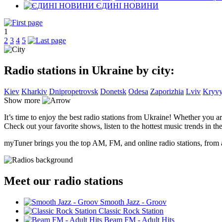
ЄДИНІ НОВИНИ
1
2
3
4
5
Radio stations in Ukraine by city:
Kiev
Kharkiv
Dnipropetrovsk
Donetsk
Odesa
Zaporizhia
Lviv
Kryvy
Show more
It’s time to enjoy the best radio stations from Ukraine! Whether you a
Check out your favorite shows, listen to the hottest music trends in the
myTuner brings you the top AM, FM, and online radio stations, from a
Meet our radio stations
Smooth Jazz - Groov
Classic Rock Station
Beam FM - Adult Hits