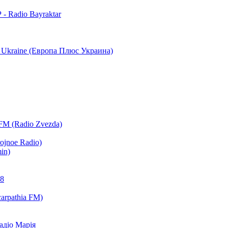
 Radio Bayraktar
s Ukraine (Европа Плюс Украина)
 FM (Radio Zvezda)
ojnoe Radio)
in)
.8
arpathia FM)
Радіо Марія