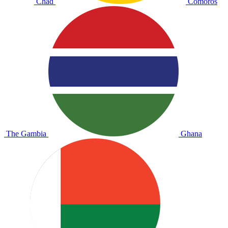
Chad
Comoros
The Gambia
Ghana