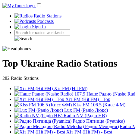
Radio Stations
Podcasts
Sign In
Top Ukraine Radio Stations
282 Radio Stations
Хіт FM (Hit FM)
Наше Радио (Nashe Radi
Хіт FM (Hit FM) - Top
Kiss FM 106.5 (Кисc ФМ)
Lux FM (Pадіо Люкс)
Radio NV (Радіо НВ)
Радио Пятница (Pyatnica)
Радио Мелодия (Radio M
Хіт FM (Hit FM) - Best