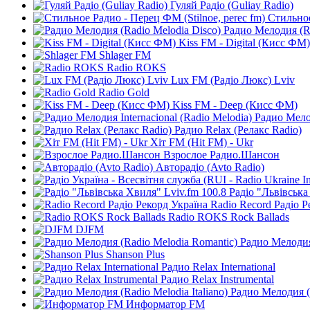
Гуляй Радіо (Guliay Radio)
Стильное
Радио Мелодия (Ra
Kiss FM - Digital (Кисc ФМ)
Shlager FM
Radio ROKS
Lux FM (Pадіо Люкс) Lviv
Radio Gold
Kiss FM - Deep (Кисc ФМ)
Радио Мелод
Радио Relax (Релакс Radio)
Хіт FM (Hit FM) - Ukr
Взрослое Радио.Шансон
Авторадіо (Avto Radio)
Радіо "Львівська
Radio Record Радіо Р
Radio ROKS Rock Ballads
DJFM
Радио Мелодия
Shanson Plus
Радио Relax International
Радио Relax Instrumental
Радио Мелодия (R
Информатор FM