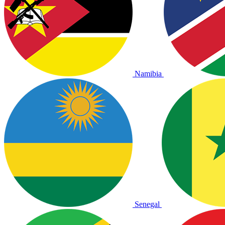
Namibia
Senegal