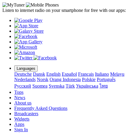
Listen to internet radio on your smartphone for free with our apps:
Languages
Deutsche
Dansk
English
Español
Français
Italiano
Melayu
Nederlands
Norsk
Orang Indonesia
Polskie
Português
Pусский
Suomea
Svenska
Türk
Українська
ไทย
Tops
News
About us
Frequently Asked Questions
Broadcasters
Widgets
Apps
Sign In