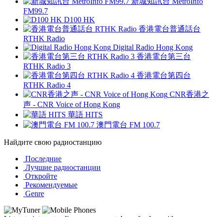
新城知訊台 MetroInfo
FM99.7
D100 HK
香港電台普通話台
RTHK Radio
Digital Radio Hong Kong
香港電台第三台
RTHK Radio 3
香港電台第四台
RTHK Radio 4
CNR香港之
声 - CNR Voice of Hong Kong
華語 HITS
澳門電台 FM 100.7
Найдите свою радиостанцию
Последние
Лучшие радиостанции
Откройте
Рекомендуемые
Genre