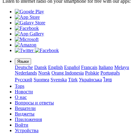
Listen to internet radio on your smartphone for free with our apps:
Языки
Deutsche
Dansk
English
Español
Français
Italiano
Melayu
Nederlands
Norsk
Orang Indonesia
Polskie
Português
Pусский
Suomea
Svenska
Türk
Українська
ไทย
Tops
Новости
О нас
Вопросы и ответы
Вещатели
Виджеты
Приложения
Войти
Устройства