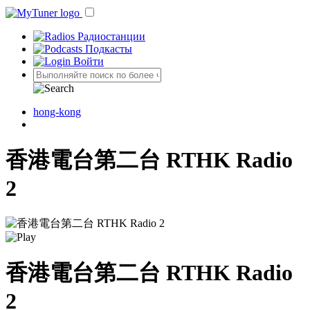
Pадиостанции
Подкасты
Войти
hong-kong
香港電台第二台 RTHK Radio
2
香港電台第二台 RTHK Radio
2