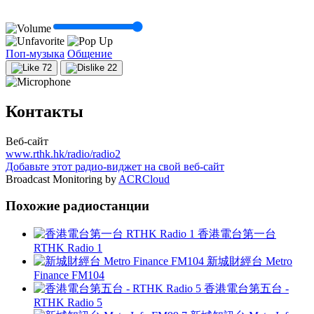
Поп-музыка
Общение
72
22
Контакты
Веб-сайт
www.rthk.hk/radio/radio2
Добавьте этот радио-виджет на свой веб-сайт
Broadcast Monitoring by
ACRCloud
Похожие радиостанции
香港電台第一台
RTHK Radio 1
新城財經台 Metro
Finance FM104
香港電台第五台 -
RTHK Radio 5