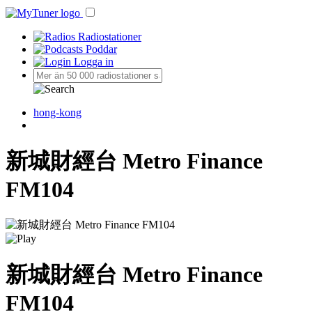
Radiostationer
Poddar
Logga in
hong-kong
新城財經台 Metro Finance
FM104
新城財經台 Metro Finance
FM104