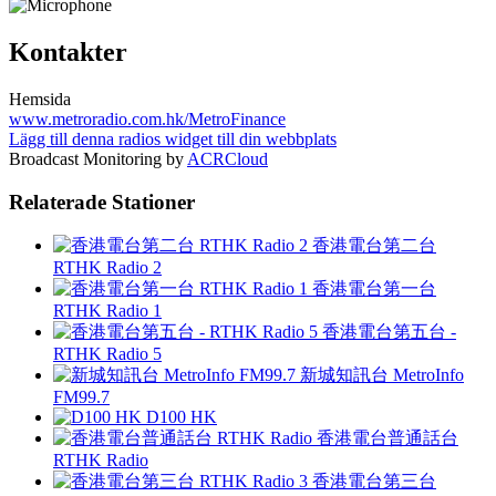
Kontakter
Hemsida
www.metroradio.com.hk/MetroFinance
Lägg till denna radios widget till din webbplats
Broadcast Monitoring by
ACRCloud
Relaterade Stationer
香港電台第二台
RTHK Radio 2
香港電台第一台
RTHK Radio 1
香港電台第五台 -
RTHK Radio 5
新城知訊台 MetroInfo
FM99.7
D100 HK
香港電台普通話台
RTHK Radio
香港電台第三台