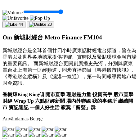
44
20
Om 新城財經台 Metro Finance FM104
新城財經台是全球首個廿四小時廣東話財經電台頻道，旨在為
香港以及世界各地聽眾提供準確、實時以及緊貼環球金融市場
的重要資訊。 而新城財經台更開創廣播史先河，分別與廣東
電台及上海第一財經頻道，同步直播節目《粵港股市快訊》、
《粵港財金縱橫》及《滬港一線通》，第一時間報導兩地市場
財金資訊。
香樹輝King King傾
開市直擊
理財是力量
投資高手
股市直擊
財經 Wrap Up
六點財經新聞
場內外聯線
我的事務所
繼續開
市
寶記週記
一個人好生活
寂寞「留聲」群
Användarnas Betyg: