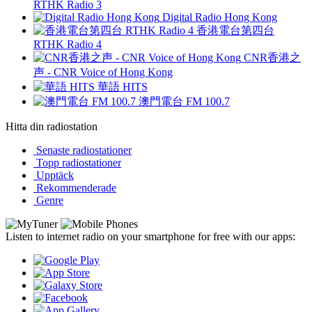
RTHK Radio 3
Digital Radio Hong Kong
香港電台第四台
RTHK Radio 4
CNR香港之
声 - CNR Voice of Hong Kong
華語 HITS
澳門電台 FM 100.7
Hitta din radiostation
Senaste radiostationer
Topp radiostationer
Upptäck
Rekommenderade
Genre
Listen to internet radio on your smartphone for free with our apps: