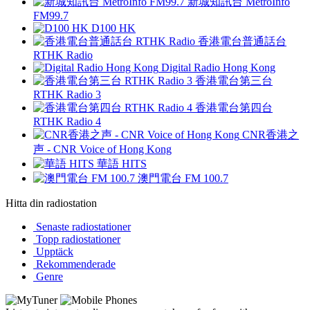
新城知訊台 MetroInfo
FM99.7
D100 HK
香港電台普通話台
RTHK Radio
Digital Radio Hong Kong
香港電台第三台
RTHK Radio 3
香港電台第四台
RTHK Radio 4
CNR香港之
声 - CNR Voice of Hong Kong
華語 HITS
澳門電台 FM 100.7
Hitta din radiostation
Senaste radiostationer
Topp radiostationer
Upptäck
Rekommenderade
Genre