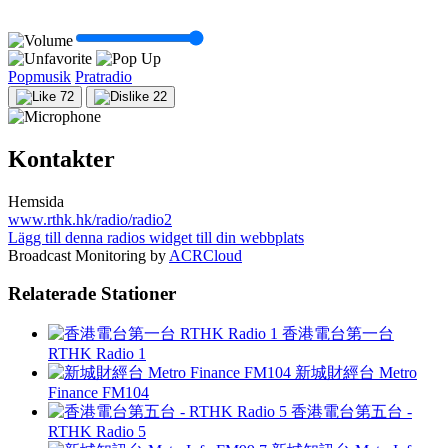
Popmusik
Pratradio
72
22
Kontakter
Hemsida
www.rthk.hk/radio/radio2
Lägg till denna radios widget till din webbplats
Broadcast Monitoring by
ACRCloud
Relaterade Stationer
香港電台第一台
RTHK Radio 1
新城財經台 Metro
Finance FM104
香港電台第五台 -
RTHK Radio 5