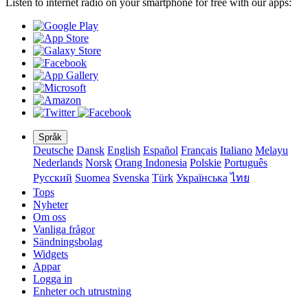
Listen to internet radio on your smartphone for free with our apps:
Språk
Deutsche
Dansk
English
Español
Français
Italiano
Melayu
Nederlands
Norsk
Orang Indonesia
Polskie
Português
Pусский
Suomea
Svenska
Türk
Українська
ไทย
Tops
Nyheter
Om oss
Vanliga frågor
Sändningsbolag
Widgets
Appar
Logga in
Enheter och utrustning