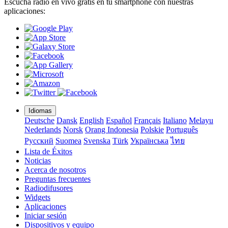
Escucha radio en vivo gratis en tu smartphone con nuestras
aplicaciones:
Idiomas
Deutsche
Dansk
English
Español
Français
Italiano
Melayu
Nederlands
Norsk
Orang Indonesia
Polskie
Português
Pусский
Suomea
Svenska
Türk
Українська
ไทย
Lista de Éxitos
Noticias
Acerca de nosotros
Preguntas frecuentes
Radiodifusores
Widgets
Aplicaciones
Iniciar sesión
Dispositivos y equipo