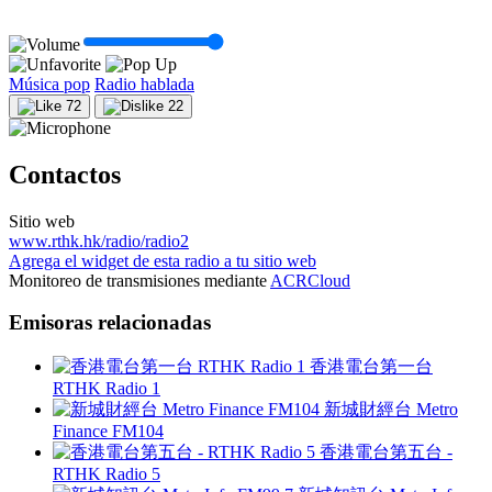
Música pop
Radio hablada
72
22
Contactos
Sitio web
www.rthk.hk/radio/radio2
Agrega el widget de esta radio a tu sitio web
Monitoreo de transmisiones mediante
ACRCloud
Emisoras relacionadas
香港電台第一台
RTHK Radio 1
新城財經台 Metro
Finance FM104
香港電台第五台 -
RTHK Radio 5