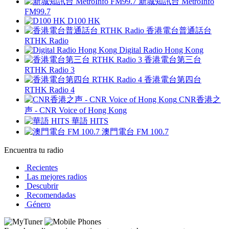
新城知訊台 MetroInfo
FM99.7
D100 HK
香港電台普通話台
RTHK Radio
Digital Radio Hong Kong
香港電台第三台
RTHK Radio 3
香港電台第四台
RTHK Radio 4
CNR香港之
声 - CNR Voice of Hong Kong
華語 HITS
澳門電台 FM 100.7
Encuentra tu radio
Recientes
Las mejores radios
Descubrir
Recomendadas
Género