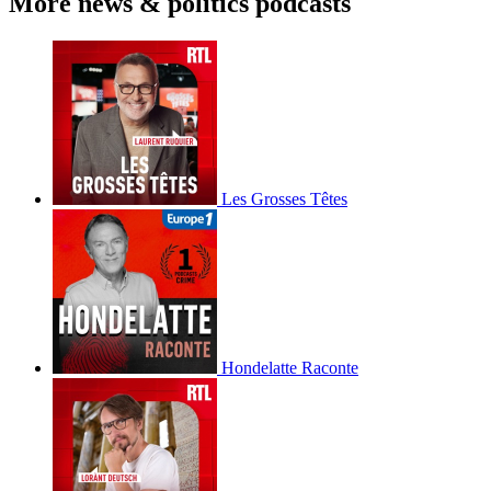
More news & politics podcasts
Les Grosses Têtes
Hondelatte Raconte