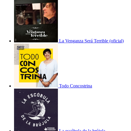
La Venganza Será Terrible (oficial)
Todo Concostrina
La escóbula de la brújula