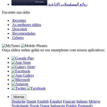
روائع المسلسلات الإذاعية
Encontre sua rádio
Recentes
As melhores rádios
Descobrir
Recomendadas
Género
Ouça rádios online grátis no seu smartphone com nossos aplicativos:
Idiomas
Deutsche
Dansk
English
Español
Français
Italiano
Melayu
Nederlands
Norsk
Orang Indonesia
Polskie
Português